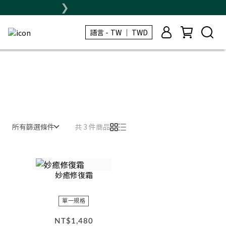
❯
❯
TW ｜ TWD
TW ｜ TWD
所有篩選條件
共 3 件商品
妙癒修復霜
單一規格
NT$1,480